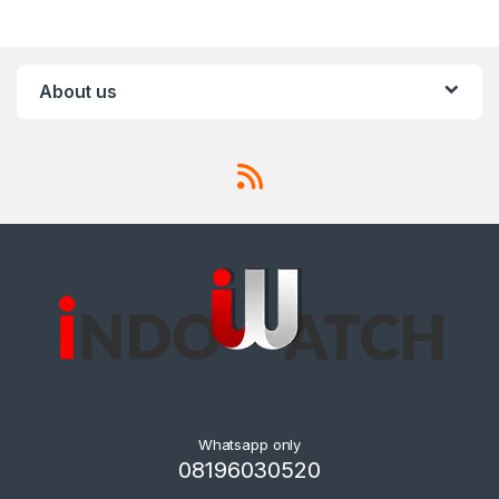
About us
Whatsapp only
08196030520