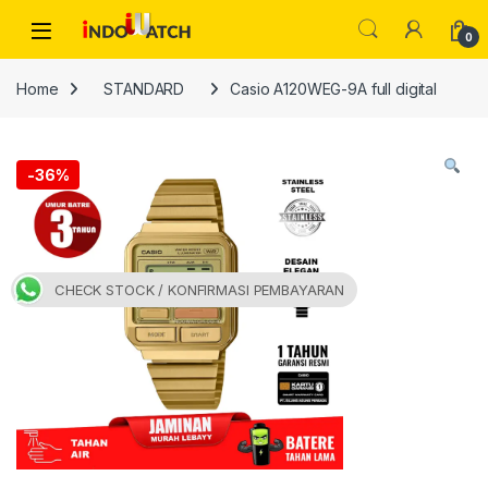
Skip to navigation
Skip to content
Open
0
Home
STANDARD
Casio A120WEG-9A full digital
-
36%
CHECK STOCK / KONFIRMASI PEMBAYARAN