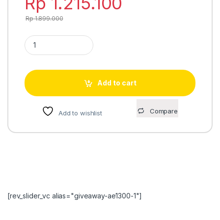
Rp
1.215.100
Rp
1.899.000
Casio A120WEG-9A full digital quantity
Add to cart
Compare
Add to wishlist
[rev_slider_vc alias="giveaway-ae1300-1"]